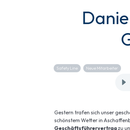
Danie
G
Safety Line
Neue Mitarbeiter
Gestern trafen sich unser gesc
schönstem Wetter in Aschaffenb
Geschäftsführervertrag
zu u