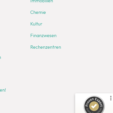
Immobilien
Chemie
Kultur
Finanzwesen
Rechenzentren
n
Kundenbewertungen und Erfahrungen zu
Safety Line Security & Service GmbH
en!
%
100
SEHR GUT
Empfehlungen auf
ProvenExpert.com
5,00
/
4,79