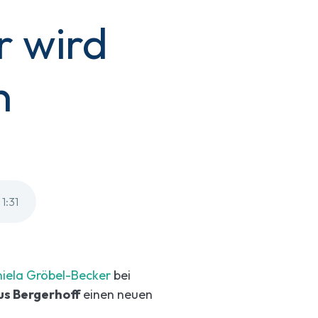
r wird
n
1
:
31
iela Gröbel-Becker
bei
cus Bergerhoff
einen neuen