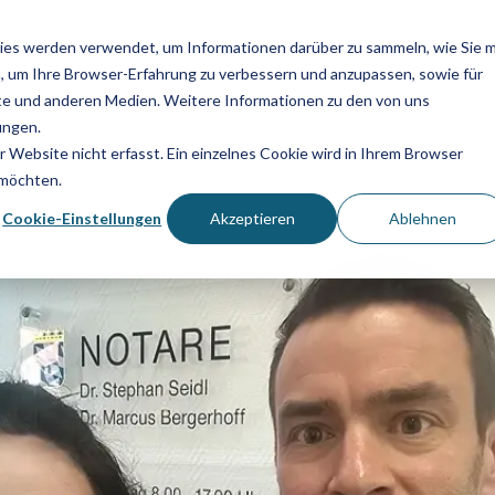
Branchen
Beratungsgespräch
Kontakt
Über
ies werden verwendet, um Informationen darüber zu sammeln, wie Sie m
, um Ihre Browser-Erfahrung zu verbessern und anzupassen, sowie für
Serviceleistungen
Branchen
e und anderen Medien. Weitere Informationen zu den von uns
ungen.
Concierges
Automotive
Website nicht erfasst. Ein einzelnes Cookie wird in Ihrem Browser
 möchten.
Flughäfen
Hostessen und Hosts
Cookie-Einstellungen
Akzeptieren
Ablehnen
Chemie
Empfangsdienstleistungen
Finanzwesen