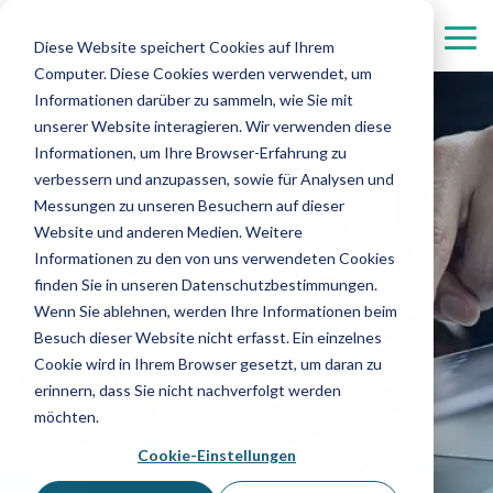
Menü
überspringen.
Tog
Diese Website speichert Cookies auf Ihrem
Me
Computer. Diese Cookies werden verwendet, um
Sicherheitsdienstleistungen
Serviceleistungen
Branchen
Digitale
Informationen darüber zu sammeln, wie Sie mit
Lösungen
unserer Website interagieren. Wir verwenden diese
Objektschutz
Concierges
Automotive
Gesundheitswesen
bei uns im
Informationen, um Ihre Browser-Erfahrung zu
verbessern und anzupassen, sowie für Analysen und
Einsatz
Gebäudeverwaltung
Flughäfen
Hostessen und Hosts
Immobilien
Messungen zu unseren Besuchern auf dieser
Website und anderen Medien. Weitere
Revier-, Streifen- und Interventionsdienste
Chemie
Empfangsdienstleistungen
Kultur
Informationen zu den von uns verwendeten Cookies
finden Sie in unseren Datenschutzbestimmungen.
Veranstaltungssicherheit
Finanzwesen
Rechenzentren
Wenn Sie ablehnen, werden Ihre Informationen beim
Besuch dieser Website nicht erfasst. Ein einzelnes
Pfortendienste
Cookie wird in Ihrem Browser gesetzt, um daran zu
erinnern, dass Sie nicht nachverfolgt werden
Personenschutz
möchten.
Cookie-Einstellungen