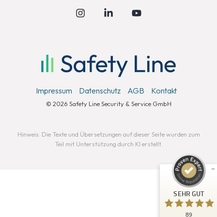
Instagram
Linkedin
YouTube
Impressum
Datenschutz
AGB
Kontakt
Kundenbewertungen und Erfahrungen zu
© 2026 Safety Line Security & Service GmbH
Safety Line Security & Service GmbH
SEHR GUT
%
100
Hinweis: Die Texte und Übersetzungen auf dieser Seite wurden zum
Teil mit Unterstützung durch KI erstellt.
Empfehlungen auf
ProvenExpert.com
5,00
/
4,79
26
63
Bewertungen auf
3
Bewertungen von
SEHR GUT
ProvenExpert.com
anderen Quellen
89